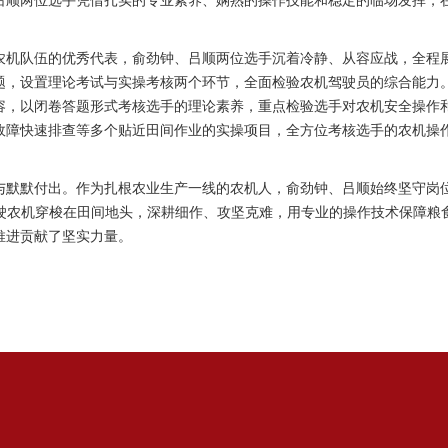
吕顺两位选手凭借扎实的专业素养、娴熟的操作技能和稳定的临场发挥，
农机队伍的优秀代表，俞劲钟、吕顺两位选手沉着冷静、从容应战，全程
主题，设置理论考试与实操考核两个环节，全面检验农机驾驶员的综合能力
容，以闭卷答题形式考核选手的理论素养，重点检验选手对农机安全操作
故障快速排查等多个贴近田间作业的实操项目，全方位考核选手的农机操
默默付出。作为扎根农业生产一线的农机人，俞劲钟、吕顺始终坚守岗位
驾驶农机穿梭在田间地头，深耕细作、攻坚克难，用专业的操作技术保障
推进贡献了坚实力量。