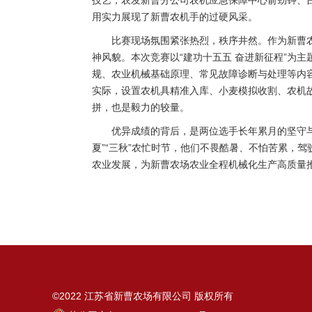
技艺，农发新曹分公司农机应急保障中心俞劲钟、
用实力展现了新曹农机手的过硬风采。
比赛现场氛围紧张热烈，秩序井然。作为新曹
神风貌。本次竞赛以“建功十五五 奋进新征程”为
规、农业机械基础原理、常见故障诊断与处理等内
实际，设置农机具精准入库、小麦模拟收割、农机
拼，也是毅力的较量。
优异成绩的背后，是两位选手长年累月的坚守与
夏”“三秋”农忙时节，他们不畏酷暑、不怕苦累，
农业发展，为新曹农场农业全程机械化生产高质量
©2022 江苏省新曹农场有限公司 版权所有