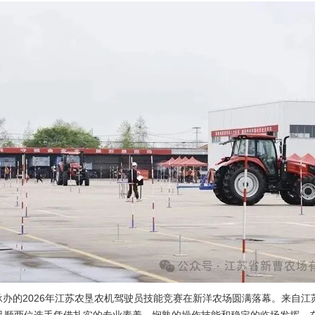
场承办的2026年江苏农垦农机驾驶员技能竞赛在新洋农场圆满落幕。来自