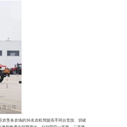
江苏农垦各农场的36名农机驾驶高手同台竞技、切磋