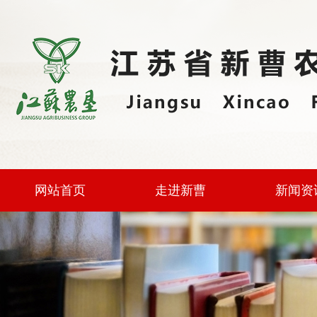
网站首页
走进新曹
新闻资